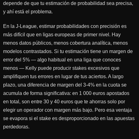
depende de que tu estimación de probabilidad sea precisa,
y ahí está el problema.
En la J-League, estimar probabilidades con precisión es
más difícil que en ligas europeas de primer nivel. Hay
menos datos públicos, menos cobertura analítica, menos
modelos contrastados. Si tu estimación tiene un margen de
error del 5% — algo habitual en una liga que conoces
menos — Kelly puede producir stakes excesivos que
amplifiquen tus errores en lugar de tus aciertos. A largo
plazo, una diferencia de margen del 3-4% en la cuota se
acumula de forma significativa: en 1 000 euros apostados
en total, son entre 30 y 40 euros que te ahorras solo por
elegir un operador con margen más bajo. Pero esa ventaja
se evapora si el stake es desproporcionado en las apuestas
perdedoras.