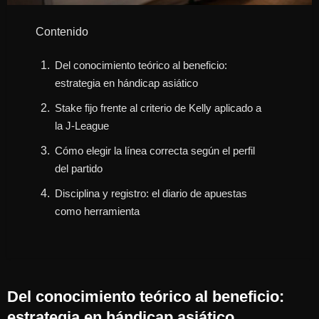
Contenido
Del conocimiento teórico al beneficio:
estrategia en hándicap asiático
Stake fijo frente al criterio de Kelly aplicado a
la J-League
Cómo elegir la línea correcta según el perfil
del partido
Disciplina y registro: el diario de apuestas
como herramienta
Del conocimiento teórico al beneficio:
estrategia en hándicap asiático