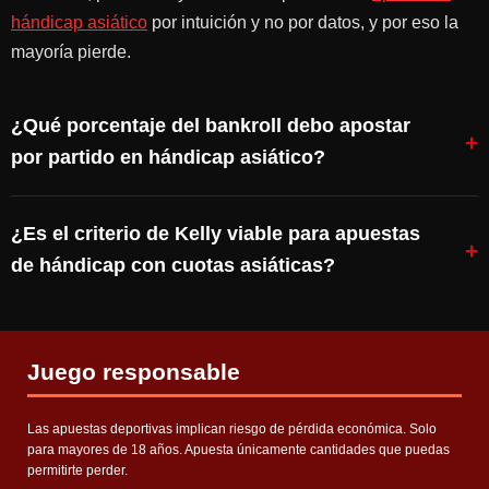
hándicap asiático
por intuición y no por datos, y por eso la
mayoría pierde.
¿Qué porcentaje del bankroll debo apostar
por partido en hándicap asiático?
¿Es el criterio de Kelly viable para apuestas
de hándicap con cuotas asiáticas?
Juego responsable
Las apuestas deportivas implican riesgo de pérdida económica. Solo
para mayores de 18 años. Apuesta únicamente cantidades que puedas
permitirte perder.