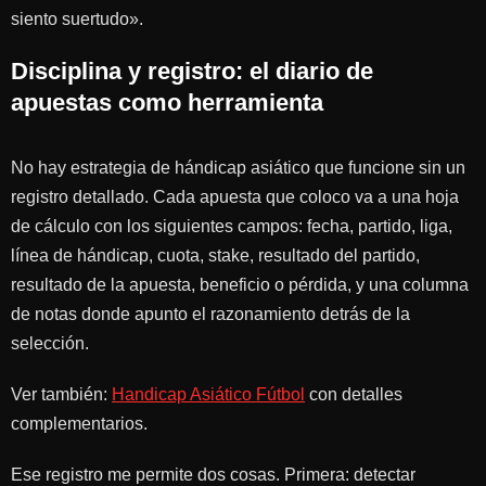
siento suertudo».
Disciplina y registro: el diario de
apuestas como herramienta
No hay estrategia de hándicap asiático que funcione sin un
registro detallado. Cada apuesta que coloco va a una hoja
de cálculo con los siguientes campos: fecha, partido, liga,
línea de hándicap, cuota, stake, resultado del partido,
resultado de la apuesta, beneficio o pérdida, y una columna
de notas donde apunto el razonamiento detrás de la
selección.
Ver también:
Handicap Asiático Fútbol
con detalles
complementarios.
Ese registro me permite dos cosas. Primera: detectar