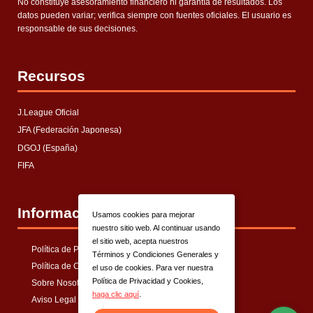
No constituye asesoramiento financiero ni garantía de resultados. Los
datos pueden variar; verifica siempre con fuentes oficiales. El usuario es
responsable de sus decisiones.
Recursos
J.League Oficial
JFA (Federación Japonesa)
DGOJ (España)
FIFA
Información
Usamos cookies para mejorar
nuestro sitio web. Al continuar usando
el sitio web, acepta nuestros
Política de Privacidad
Términos y Condiciones Generales y
Política de Cookies
el uso de cookies. Para ver nuestra
Política de Privacidad y Cookies,
Sobre Nosotros
haga clic aquí
.
Aviso Legal