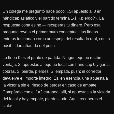
Un colega me preguntó hace poco: «Si apuesto al 0 en
hándicap asiático y el partido termina 1-1, ¿pierdo?». La
respuesta corta es no — recuperas tu dinero. Pero esa
pregunta revela el primer muro conceptual: las líneas
enteras funcionan como un espejo del resultado real, con la
posibilidad añadida del push.
La línea 0 es el punto de partida. Ningún equipo recibe
ventaja. Si apuestas al equipo local con hándicap 0 y gana,
cobras. Si pierde, pierdes. Si empata, push: el corredor
devuelve el importe íntegro. Es, en esencia, una apuesta a
la victoria sin el riesgo de perder en caso de empate.
Compáralo con el 1×2 europeo: allí, si apuestas a la victoria
del local y hay empate, pierdes todo. Aquí, recuperas el
stake.