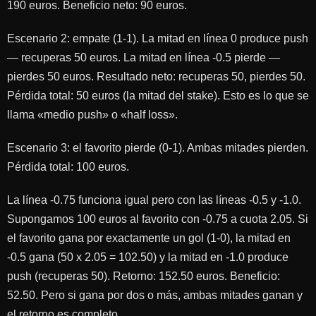
190 euros. Beneficio neto: 90 euros.
Escenario 2: empate (1-1). La mitad en línea 0 produce push
— recuperas 50 euros. La mitad en línea -0.5 pierde —
pierdes 50 euros. Resultado neto: recuperas 50, pierdes 50.
Pérdida total: 50 euros (la mitad del stake). Esto es lo que se
llama «medio push» o «half loss».
Escenario 3: el favorito pierde (0-1). Ambas mitades pierden.
Pérdida total: 100 euros.
La línea -0.75 funciona igual pero con las líneas -0.5 y -1.0.
Supongamos 100 euros al favorito con -0.75 a cuota 2.05. Si
el favorito gana por exactamente un gol (1-0), la mitad en
-0.5 gana (50 x 2.05 = 102.50) y la mitad en -1.0 produce
push (recuperas 50). Retorno: 152.50 euros. Beneficio:
52.50. Pero si gana por dos o más, ambas mitades ganan y
el retorno es completo.