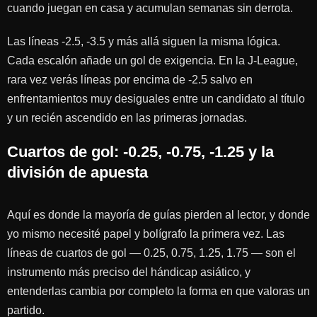
cuando juegan en casa y acumulan semanas sin derrota.
Las líneas -2.5, -3.5 y más allá siguen la misma lógica.
Cada escalón añade un gol de exigencia. En la J-League,
rara vez verás líneas por encima de -2.5 salvo en
enfrentamientos muy desiguales entre un candidato al título
y un recién ascendido en las primeras jornadas.
Cuartos de gol: -0.25, -0.75, -1.25 y la
división de apuesta
Aquí es donde la mayoría de guías pierden al lector, y donde
yo mismo necesité papel y bolígrafo la primera vez. Las
líneas de cuartos de gol — 0.25, 0.75, 1.25, 1.75 — son el
instrumento más preciso del hándicap asiático, y
entenderlas cambia por completo la forma en que valoras un
partido.