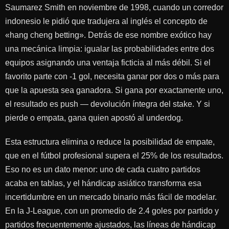
Saumarez Smith en noviembre de 1998, cuando un corredor
indonesio le pidió que tradujera al inglés el concepto de
«hang cheng betting». Detrás de ese nombre exótico hay
una mecánica limpia: igualar las probabilidades entre dos
equipos asignando una ventaja ficticia al más débil. Si el
favorito parte con -1 gol, necesita ganar por dos o más para
que la apuesta sea ganadora. Si gana por exactamente uno,
el resultado es push — devolución íntegra del stake. Y si
pierde o empata, gana quien apostó al underdog.
Esta estructura elimina o reduce la posibilidad de empate,
que en el fútbol profesional supera el 25% de los resultados.
Eso no es un dato menor: uno de cada cuatro partidos
acaba en tablas, y el hándicap asiático transforma esa
incertidumbre en un mercado binario más fácil de modelar.
En la J-League, con un promedio de 2.4 goles por partido y
partidos frecuentemente ajustados, las líneas de hándicap