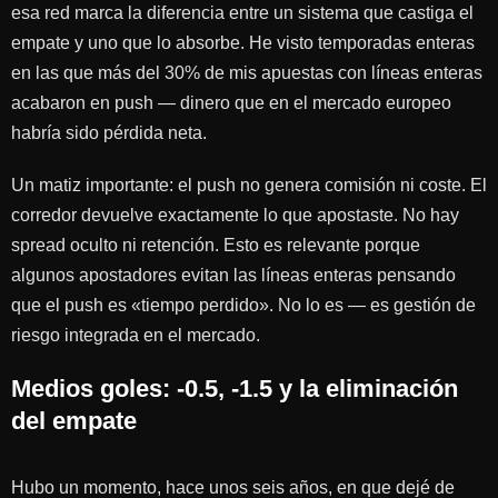
esa red marca la diferencia entre un sistema que castiga el
empate y uno que lo absorbe. He visto temporadas enteras
en las que más del 30% de mis apuestas con líneas enteras
acabaron en push — dinero que en el mercado europeo
habría sido pérdida neta.
Un matiz importante: el push no genera comisión ni coste. El
corredor devuelve exactamente lo que apostaste. No hay
spread oculto ni retención. Esto es relevante porque
algunos apostadores evitan las líneas enteras pensando
que el push es «tiempo perdido». No lo es — es gestión de
riesgo integrada en el mercado.
Medios goles: -0.5, -1.5 y la eliminación
del empate
Hubo un momento, hace unos seis años, en que dejé de