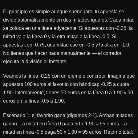
El principio es simple aunque suene raro: tu apuesta se
divide automáticamente en dos mitades iguales. Cada mitad
se coloca en una línea adyacente. Si apuestas con -0.25, la
mitad va a la línea 0 y la otra mitad a la línea -0.5. Si
apuestas con -0.75, una mitad cae en -0.5 y la otra en -1.0.
No tienes que hacer nada manualmente — el corredor
ejecuta la división al instante.
Veamos la línea -0.25 con un ejemplo concreto. Imagina que
apuestas 100 euros al favorito con hándicap -0.25 a cuota
1.90. Internamente, tienes 50 euros en la línea 0 a 1.90 y 50
euros en la línea -0.5 a 1.90.
Escenario 1: el favorito gana (digamos 2-1). Ambas mitades
ganan. La mitad en línea 0 paga 50 x 1.90 = 95 euros. La
mitad en línea -0.5 paga 50 x 1.90 = 95 euros. Retorno total: