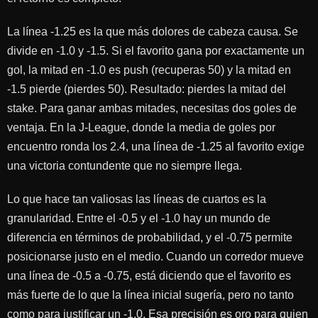
La línea -1.25 es la que más dolores de cabeza causa. Se
divide en -1.0 y -1.5. Si el favorito gana por exactamente un
gol, la mitad en -1.0 es push (recuperas 50) y la mitad en
-1.5 pierde (pierdes 50). Resultado: pierdes la mitad del
stake. Para ganar ambas mitades, necesitas dos goles de
ventaja. En la J-League, donde la media de goles por
encuentro ronda los 2.4, una línea de -1.25 al favorito exige
una victoria contundente que no siempre llega.
Lo que hace tan valiosas las líneas de cuartos es la
granularidad. Entre el -0.5 y el -1.0 hay un mundo de
diferencia en términos de probabilidad, y el -0.75 permite
posicionarse justo en el medio. Cuando un corredor mueve
una línea de -0.5 a -0.75, está diciendo que el favorito es
más fuerte de lo que la línea inicial sugería, pero no tanto
como para justificar un -1.0. Esa precisión es oro para quien