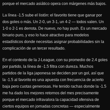
porque el mercado asiático opera con márgenes más bajos.
La línea -1.5 sube el listón: el favorito tiene que ganar por
dos goles o más. Un 2-0, un 3-1, un 4-2 — todos valen. Un
1-0 o 2-1 es derrota. De nuevo, no hay push. Es un mercado
binario puro, y eso lo hace atractivo para modelos
estadísticos donde necesitas asignar probabilidades sin la
complicación de un tercer resultado.
En el contexto de la J-League, con su promedio de 2.4 goles
por partido, la línea de -1.5 filtra con dureza. Muchos
partidos de la liga japonesa se deciden por un gol, así que
la -1.5 al favorito es una apuesta con frecuencia de acierto
baja pero cuotas generosas. He tenido rachas donde la -1.5
me ha dado los mejores retornos del mes precisamente
porque el mercado infravalora la capacidad ofensiva de
ciertos equipos en jornadas concretas — especialmente