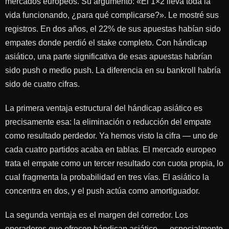
mercados europeos. Su argumento: «El 1×2 lleva toda la
vida funcionando, ¿para qué complicarse?». Le mostré sus
registros. En dos años, el 22% de sus apuestas habían sido
empates donde perdió el stake completo. Con hándicap
asiático, una parte significativa de esas apuestas habrían
sido push o medio push. La diferencia en su bankroll habría
sido de cuatro cifras.
La primera ventaja estructural del hándicap asiático es
precisamente esa: la eliminación o reducción del empate
como resultado perdedor. Ya hemos visto la cifra — uno de
cada cuatro partidos acaba en tablas. El mercado europeo
trata el empate como un tercer resultado con cuota propia, lo
cual fragmenta la probabilidad en tres vías. El asiático la
concentra en dos, y el push actúa como amortiguador.
La segunda ventaja es el margen del corredor. Los
operadores que ofrecen hándicap asiático — especialmente