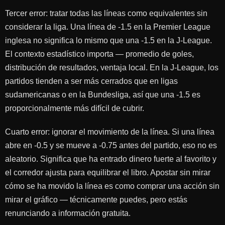
Tercer error: tratar todas las líneas como equivalentes sin
considerar la liga. Una línea de -1.5 en la Premier League
inglesa no significa lo mismo que una -1.5 en la J-League.
El contexto estadístico importa — promedio de goles,
distribución de resultados, ventaja local. En la J-League, los
partidos tienden a ser más cerrados que en ligas
sudamericanas o en la Bundesliga, así que una -1.5 es
proporcionalmente más difícil de cubrir.
Cuarto error: ignorar el movimiento de la línea. Si una línea
abre en -0.5 y se mueve a -0.75 antes del partido, eso no es
aleatorio. Significa que ha entrado dinero fuerte al favorito y
el corredor ajusta para equilibrar el libro. Apostar sin mirar
cómo se ha movido la línea es como comprar una acción sin
mirar el gráfico — técnicamente puedes, pero estás
renunciando a información gratuita.